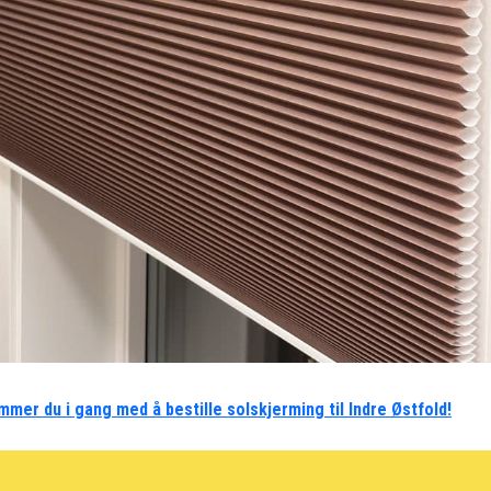
mmer du i gang med å bestille solskjerming til Indre Østfold!