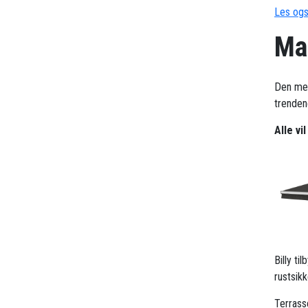
Les ogs
Mar
Den me
trendene
Alle vi
Billy t
rustsik
Terrass