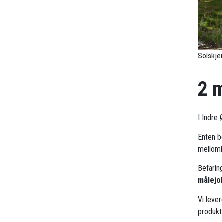
Solskjer
2 
I Indre
Enten bo
mellomle
Befarin
målejo
Vi leve
produkt