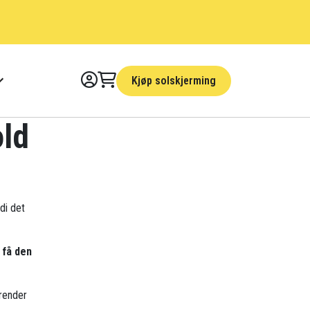
Kjøp solskjerming
old
rdi det
 få den
trender