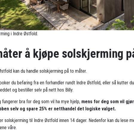
ming i Indre Østfold.
måter å kjøpe solskjerming p
 Østfold kan du handle solskjerming på to måter.
oker du befaring fra en forhandler rundt Indre Østfold, eller så kutter du
ddet og bestiller selv på nett hos Billy.
g fungerer bra for deg som vil ha mye hjelp,
mens for deg som vil gjø
bben selv og spare 25% er netthandel det logiske valget.
rer solskjerming til Indre Østfold innen 14 dager. Nedenfor kan du lese 
ene våre.