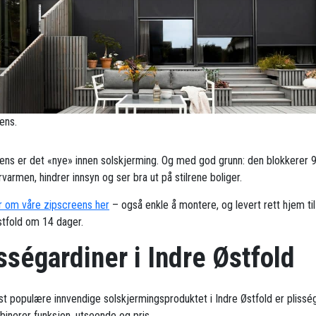
ens.
ens er det «nye» innen solskjerming. Og med god grunn: den blokkerer 
armen, hindrer innsyn og ser bra ut på stilrene boliger.
 om våre zipscreens her
– også enkle å montere, og levert rett hjem til
stfold om 14 dager.
sségardiner i Indre Østfold
t populære innvendige solskjermingsproduktet i Indre Østfold er plisség
inerer funksjon, utseende og pris.