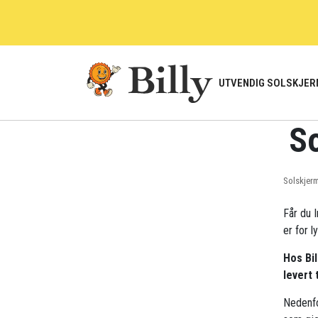
Skip
to
content
UTVENDIG SOLSKJER
So
Solskjer
Får du I
er for l
Hos Bil
levert 
Nedenfo