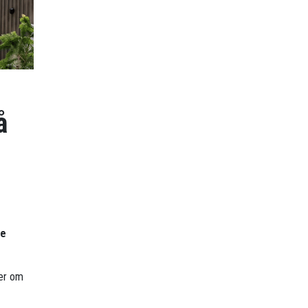
å
re
mer om