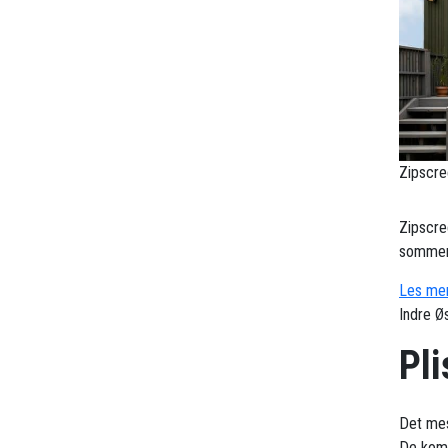
Zipscre
Zipscre
sommerv
Les mer
Indre Ø
Pli
Det mes
De komb