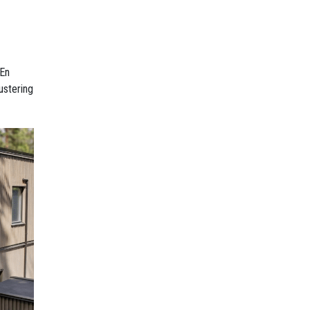
 En
ustering