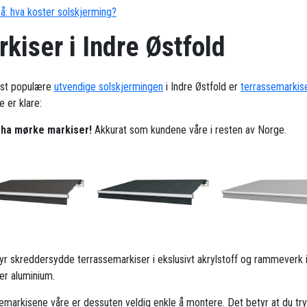
å: hva koster solskjerming?
kiser i Indre Østfold
st populære
utvendige solskjermingen
i Indre Østfold er
terrassemarkis
 er klare:
l ha mørke markiser!
Akkurat som kundene våre i resten av Norge.
ilbyr skreddersydde terrassemarkiser i ekslusivt akrylstoff og rammeverk 
ker aluminium.
emarkisene våre er dessuten veldig enkle å montere. Det betyr at du try