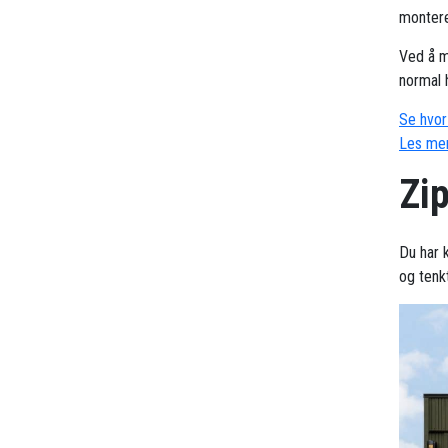
montere
Ved å m
normal 
Se hvor 
Les mer
Zip
Du har k
og tenk