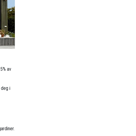
95% av
 deg i
ardiner.