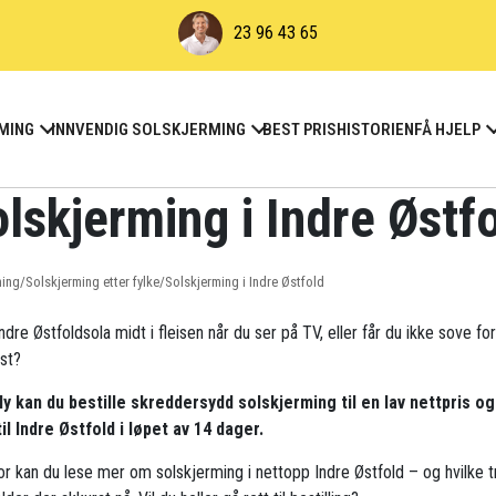
23 96 43 65
MING
INNVENDIG SOLSKJERMING
BEST PRIS
HISTORIEN
FÅ HJELP
lskjerming i Indre Østf
ming
/
Solskjerming etter fylke
/
Solskjerming i Indre Østfold
ndre Østfoldsola midt i fleisen når du ser på TV, eller får du ikke sove fo
yst?
ly kan du bestille skreddersydd solskjerming til en lav nettpris og
til Indre Østfold i løpet av 14 dager.
r kan du lese mer om solskjerming i nettopp Indre Østfold – og hvilke 