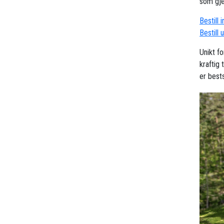
som gjel
Bestill 
Bestill 
Unikt f
kraftig
er best