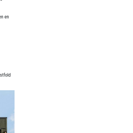
en en
stfold