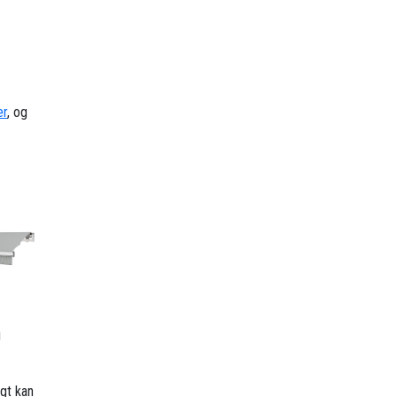
er
, og
i
gt kan