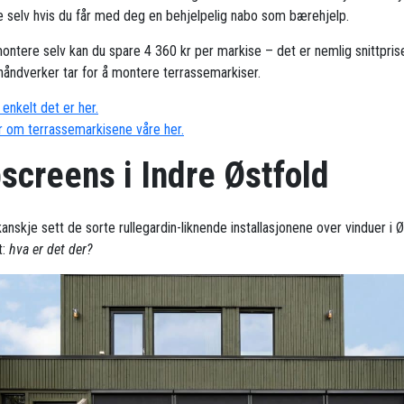
 selv hvis du får med deg en behjelpelig nabo som bærehjelp.
ontere selv kan du spare 4 360 kr per markise – det er nemlig snittpris
håndverker tar for å montere terrassemarkiser.
enkelt det er her.
 om terrassemarkisene våre her.
screens i Indre Østfold
anskje sett de sorte rullegardin-liknende installasjonene over vinduer i Ø
t:
hva er det der?