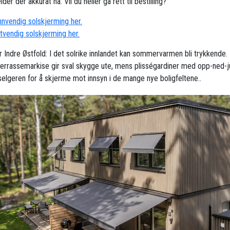
der der akkurat nå. Vil du heller gå rett til bestilling?
innvendig solskjerming her.
utvendig solskjerming her.
or Indre Østfold: I det solrike innlandet kan sommervarmen bli trykkende.
 terrassemarkise gir sval skygge ute, mens plisségardiner med opp-ned-j
selgeren for å skjerme mot innsyn i de mange nye boligfeltene..