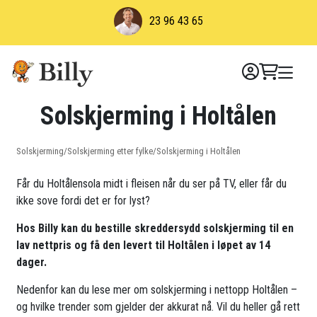
Skip
23 96 43 65
to
content
Solskjerming i Holtålen
Solskjerming
/
Solskjerming etter fylke
/
Solskjerming i Holtålen
Får du Holtålensola midt i fleisen når du ser på TV, eller får du
ikke sove fordi det er for lyst?
Hos Billy kan du bestille skreddersydd solskjerming til en
lav nettpris og få den levert til Holtålen i løpet av 14
dager.
Nedenfor kan du lese mer om solskjerming i nettopp Holtålen –
og hvilke trender som gjelder der akkurat nå. Vil du heller gå rett