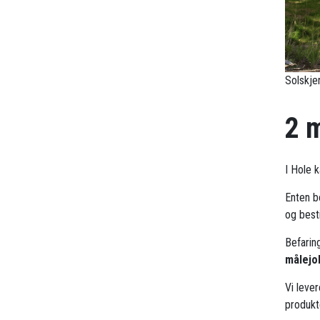
Solskje
2 
I Hole 
Enten b
og besti
Befarin
målejo
Vi leve
produkt