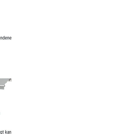
rendene
i
gt kan