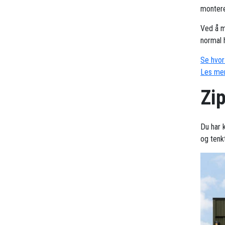
montere
Ved å m
normal 
Se hvor 
Les mer
Zi
Du har 
og tenk