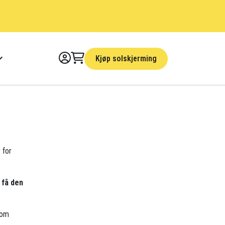
Kjøp solskjerming
 for
 få den
som