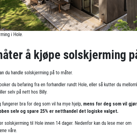
rming i Hole.
måter å kjøpe solskjerming p
kan du handle solskjerming på to måter.
ooker du befaring fra en forhandler rundt Hole, eller så kutter du mello
ller selv på nett hos Billy.
g fungerer bra for deg som vil ha mye hjelp,
mens for deg som vil gjø
bben selv og spare 25% er netthandel det logiske valget.
rer solskjerming til Hole innen 14 dager. Nedenfor kan du lese mer om
ene våre.