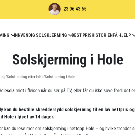
23 96 43 65
MING
INNVENDIG SOLSKJERMING
BEST PRIS
HISTORIEN
FÅ HJELP
Solskjerming i Hole
ming
/
Solskjerming etter fylke
/
Solskjerming i Hole
olesola midt i fleisen når du ser på TV, eller får du ikke sove fordi det er
ly kan du bestille skreddersydd solskjerming til en lav nettpris og
til Hole i løpet av 14 dager.
r kan du lese mer om solskjerming i nettopp Hole – og hvilke trender 