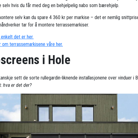
 selv hvis du får med deg en behjelpelig nabo som bærehjelp.
ontere selv kan du spare 4 360 kr per markise – det er nemlig snittpris
håndverker tar for å montere terrassemarkiser.
enkelt det er her.
 om terrassemarkisene våre her.
pscreens i Hole
kanskje sett de sorte rullegardin-liknende installasjonene over vinduer i 
t:
hva er det der?