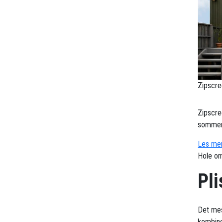
Zipscre
Zipscre
sommerv
Les mer
Hole om
Pli
Det mes
kombine