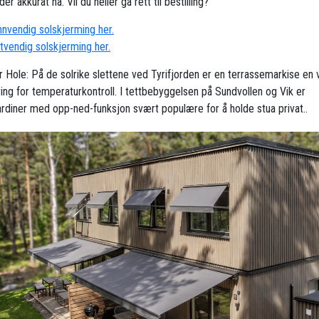
der akkurat nå. Vil du heller gå rett til bestilling?
innvendig solskjerming her.
utvendig solskjerming her.
r Hole: På de solrike slettene ved Tyrifjorden er en terrassemarkise en v
ring for temperaturkontroll. I tettbebyggelsen på Sundvollen og Vik er
ardiner med opp-ned-funksjon svært populære for å holde stua privat..