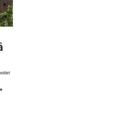
å
mleddet
re