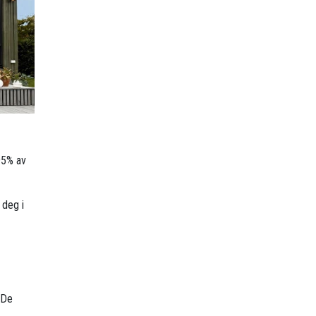
95% av
 deg i
 De