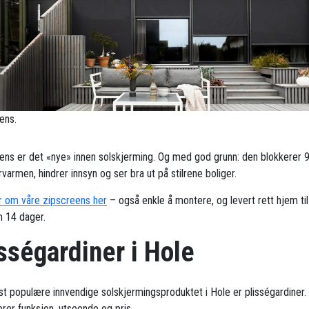
ens.
ens er det «nye» innen solskjerming. Og med god grunn: den blokkerer 
armen, hindrer innsyn og ser bra ut på stilrene boliger.
 om våre zipscreens her
– også enkle å montere, og levert rett hjem til
 14 dager.
sségardiner i Hole
t populære innvendige solskjermingsproduktet i Hole er plisségardiner.
rer funksjon, utseende og pris.