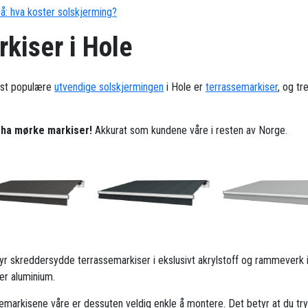
å: hva koster solskjerming?
kiser i Hole
st populære
utvendige solskjermingen
i Hole er
terrassemarkiser
, og t
:
l ha mørke markiser!
Akkurat som kundene våre i resten av Norge.
ilbyr skreddersydde terrassemarkiser i ekslusivt akrylstoff og rammeverk 
ker aluminium.
emarkisene våre er dessuten veldig enkle å montere. Det betyr at du try