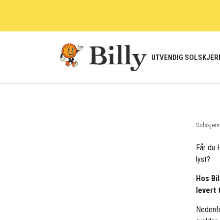
Skip
to
content
UTVENDIG SOLSKJER
Solskjer
Får du H
lyst?
Hos Bil
levert 
Nedenfo