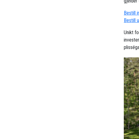
gjelder 
Bestill 
Bestill 
Unikt fo
investe
plisség