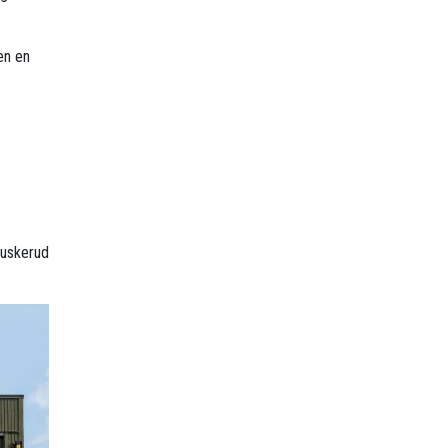
en en
Buskerud