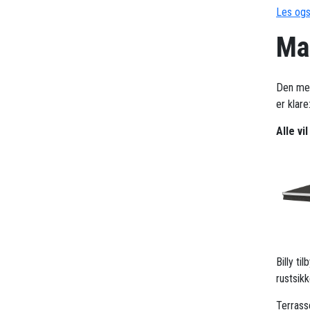
Les ogs
Mar
Den me
er klare
Alle vi
Billy t
rustsik
Terrass