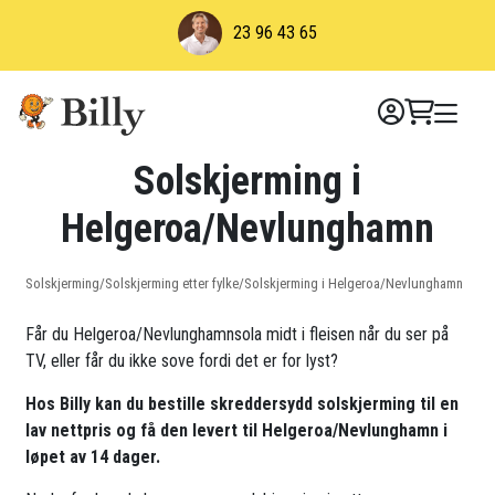
Skip
23 96 43 65
to
content
Solskjerming i
Helgeroa/Nevlunghamn
Solskjerming
/
Solskjerming etter fylke
/
Solskjerming i Helgeroa/Nevlunghamn
Får du Helgeroa/Nevlunghamnsola midt i fleisen når du ser på
TV, eller får du ikke sove fordi det er for lyst?
Hos Billy kan du bestille skreddersydd solskjerming til en
lav nettpris og få den levert til Helgeroa/Nevlunghamn i
løpet av 14 dager.