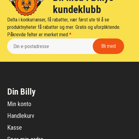
kundeklubb
Delta i konkurranser, få rabatter, vær først ute til å se
produktnyheter få rabatter og mer. Gratis og uforpliktende.
Påkrevde felter er merket med
*
Din Billy
Min konto
Handlekurv
Kasse