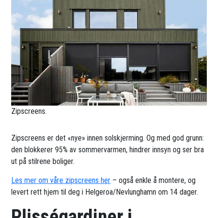
Zipscreens.
Zipscreens er det «nye» innen solskjerming. Og med god grunn:
den blokkerer 95% av sommervarmen, hindrer innsyn og ser bra
ut på stilrene boliger.
Les mer om våre zipscreens her
– også enkle å montere, og
levert rett hjem til deg i Helgeroa/Nevlunghamn om 14 dager.
Plisségardiner i