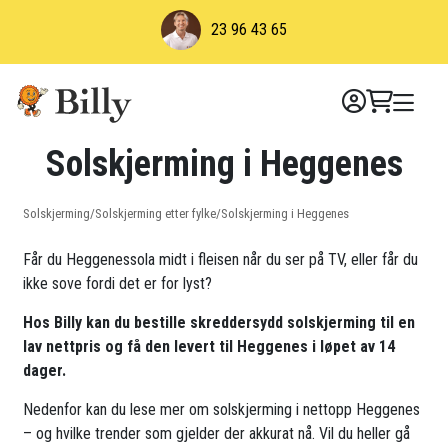
Skip
23 96 43 65
to
content
Solskjerming i Heggenes
Solskjerming
/
Solskjerming etter fylke
/
Solskjerming i Heggenes
Får du Heggenessola midt i fleisen når du ser på TV, eller får du
ikke sove fordi det er for lyst?
Hos Billy kan du bestille skreddersydd solskjerming til en
lav nettpris og få den levert til Heggenes i løpet av 14
dager.
Nedenfor kan du lese mer om solskjerming i nettopp Heggenes
– og hvilke trender som gjelder der akkurat nå. Vil du heller gå