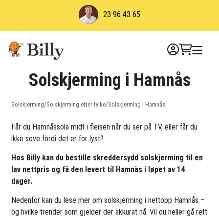
Skip
23 96 43 65
to
content
Solskjerming i Hamnås
Solskjerming
/
Solskjerming etter fylke
/
Solskjerming i Hamnås
Får du Hamnåssola midt i fleisen når du ser på TV, eller får du
ikke sove fordi det er for lyst?
Hos Billy kan du bestille skreddersydd solskjerming til en
lav nettpris og få den levert til Hamnås i løpet av 14
dager.
Nedenfor kan du lese mer om solskjerming i nettopp Hamnås –
og hvilke trender som gjelder der akkurat nå. Vil du heller gå rett