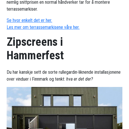
nemlig snittprisen en normal håndverker tar for å montere
terrassemarkiser.
Se hvor enkelt det er her.
Les mer om terrassemarkisene våre her.
Zipscreens i
Hammerfest
Du har kanskje sett de sorte rullegardin-liknende installasjonene
over vinduer i Finnmark og tenkt:
hva er det der?