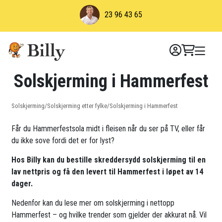
Skip
23 96 43 65
to
content
Solskjerming i Hammerfest
Solskjerming
/
Solskjerming etter fylke
/
Solskjerming i Hammerfest
Får du Hammerfestsola midt i fleisen når du ser på TV, eller får
du ikke sove fordi det er for lyst?
Hos Billy kan du bestille skreddersydd solskjerming til en
lav nettpris og få den levert til Hammerfest i løpet av 14
dager.
Nedenfor kan du lese mer om solskjerming i nettopp
Hammerfest – og hvilke trender som gjelder der akkurat nå. Vil