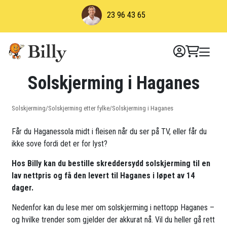
Skip
23 96 43 65
to
content
Solskjerming i Haganes
Solskjerming
/
Solskjerming etter fylke
/
Solskjerming i Haganes
Får du Haganessola midt i fleisen når du ser på TV, eller får du
ikke sove fordi det er for lyst?
Hos Billy kan du bestille skreddersydd solskjerming til en
lav nettpris og få den levert til Haganes i løpet av 14
dager.
Nedenfor kan du lese mer om solskjerming i nettopp Haganes –
og hvilke trender som gjelder der akkurat nå. Vil du heller gå rett