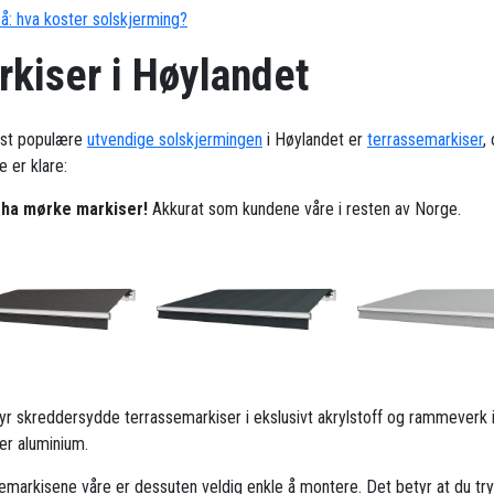
å: hva koster solskjerming?
rkiser i Høylandet
st populære
utvendige solskjermingen
i Høylandet er
terrassemarkiser
,
 er klare:
l ha mørke markiser!
Akkurat som kundene våre i resten av Norge.
ilbyr skreddersydde terrassemarkiser i ekslusivt akrylstoff og rammeverk 
ker aluminium.
emarkisene våre er dessuten veldig enkle å montere. Det betyr at du try