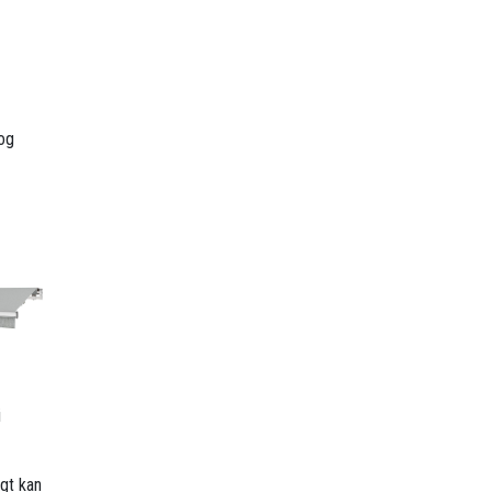
 og
i
gt kan