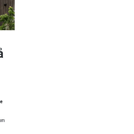
å
re
 om