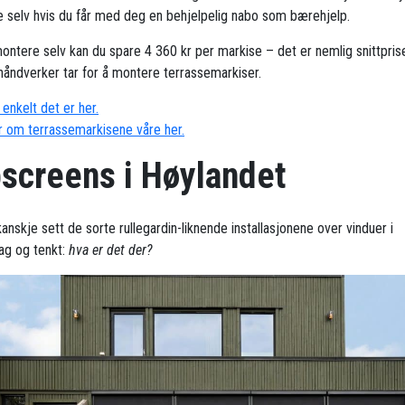
 selv hvis du får med deg en behjelpelig nabo som bærehjelp.
ontere selv kan du spare 4 360 kr per markise – det er nemlig snittpris
håndverker tar for å montere terrassemarkiser.
enkelt det er her.
 om terrassemarkisene våre her.
pscreens i Høylandet
anskje sett de sorte rullegardin-liknende installasjonene over vinduer i
ag og tenkt:
hva er det der?