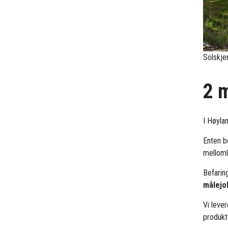
Solskje
2 
I Høyla
Enten b
mellomle
Befarin
målejo
Vi leve
produkt