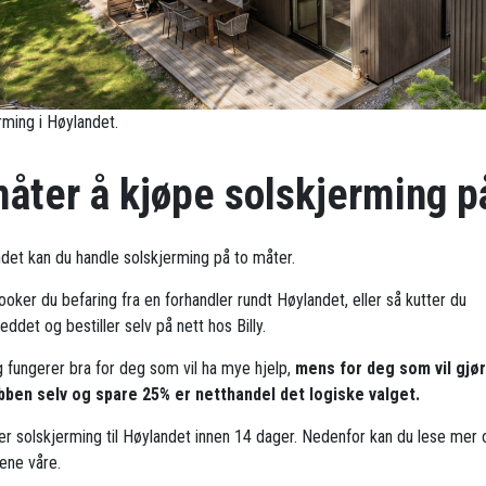
rming i Høylandet.
måter å kjøpe solskjerming p
ndet kan du handle solskjerming på to måter.
ooker du befaring fra en forhandler rundt Høylandet, eller så kutter du
ddet og bestiller selv på nett hos Billy.
g fungerer bra for deg som vil ha mye hjelp,
mens for deg som vil gjø
bben selv og spare 25% er netthandel det logiske valget.
rer solskjerming til Høylandet innen 14 dager. Nedenfor kan du lese mer
ene våre.