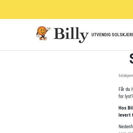
Skip
to
content
UTVENDIG SOLSKJER
Solskjer
Får du H
for lyst
Hos Bil
levert 
Nedenfo