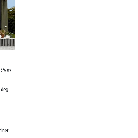
95% av
 deg i
iner.