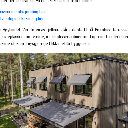
der der akkurat nå. Vil du heller gå rett til bestilling?
innvendig solskjerming her.
utvendig solskjerming her.
r Høylandet: Ved foten av fjellene står sola sterkt på. En robust terrass
er uteplassen mot varme, mens plisségardiner med opp-ned-justering er
kjerme stua mot nysgjerrige blikk i tettbebyggelsen..