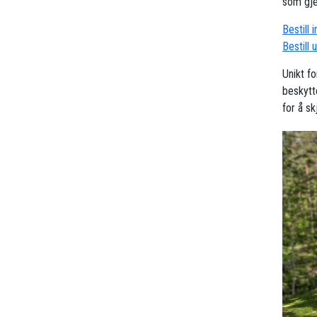
som gjel
Bestill 
Bestill 
Unikt fo
beskytt
for å s