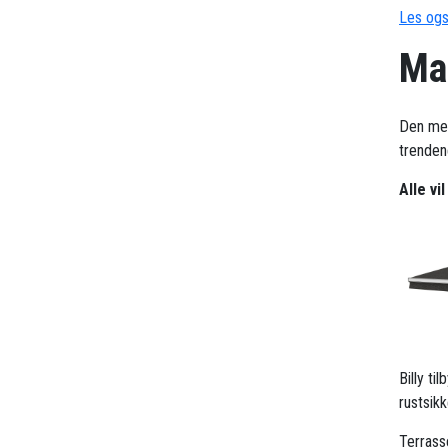
Les ogs
Ma
Den me
trendene
Alle vi
Billy t
rustsik
Terrass