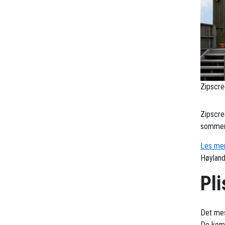
Zipscre
Zipscre
sommerv
Les mer
Høyland
Pli
Det mes
De komb