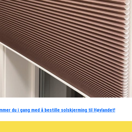
mmer du i gang med å bestille solskjerming til Høylandet!