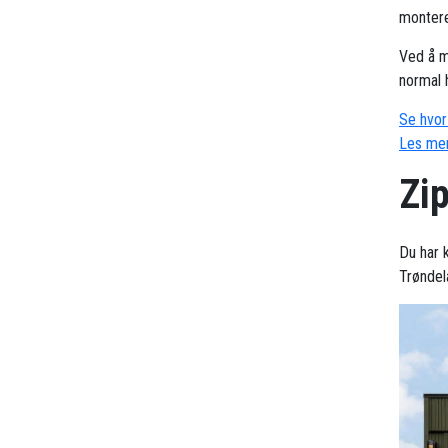
montere
Ved å m
normal 
Se hvor 
Les mer
Zi
Du har k
Trøndel