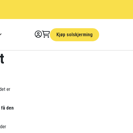
Kjøp solskjerming
t
det er
 få den
nder