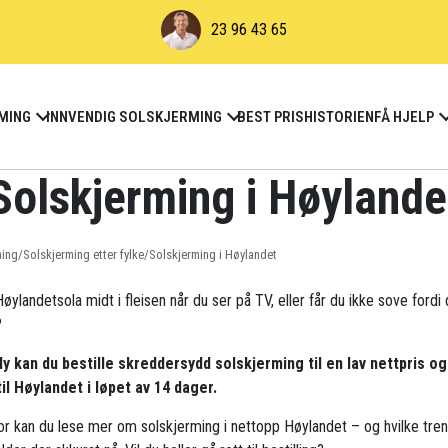
23 96 43 65
MING
INNVENDIG SOLSKJERMING
BEST PRIS
HISTORIEN
FÅ HJELP
Solskjerming i Høylande
ming
/
Solskjerming etter fylke
/
Solskjerming i Høylandet
øylandetsola midt i fleisen når du ser på TV, eller får du ikke sove fordi 
?
ly kan du bestille skreddersydd solskjerming til en lav nettpris og
til Høylandet i løpet av 14 dager.
r kan du lese mer om solskjerming i nettopp Høylandet – og hvilke tre