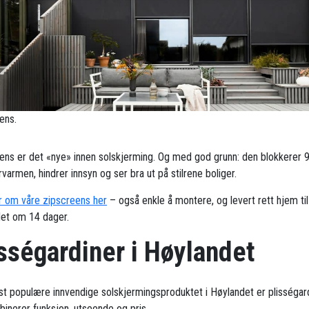
ens.
ens er det «nye» innen solskjerming. Og med god grunn: den blokkerer 
armen, hindrer innsyn og ser bra ut på stilrene boliger.
 om våre zipscreens her
– også enkle å montere, og levert rett hjem til
et om 14 dager.
sségardiner i Høylandet
t populære innvendige solskjermingsproduktet i Høylandet er plisségard
inerer funksjon, utseende og pris.