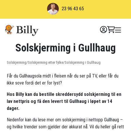
Skip
23 96 43 65
to
content
Solskjerming i Gullhaug
Solskjerming
/
Solskjerming etter fylke
/
Solskjerming i Gullhaug
Får du Gullhaugsola midt i fleisen når du ser på TV, eller får du
ikke sove fordi det er for lyst?
Hos Billy kan du bestille skreddersydd solskjerming til en
lav nettpris og få den levert til Gullhaug i løpet av 14
dager.
Nedenfor kan du lese mer om solskjerming i nettopp Gullhaug –
og hvilke trender som gjelder der akkurat nå. Vil du heller gå rett