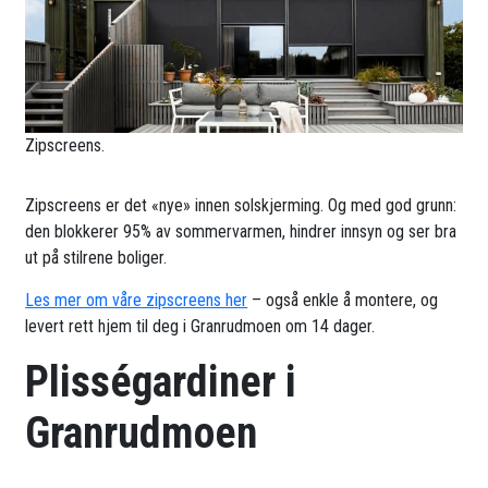
Zipscreens.
Zipscreens er det «nye» innen solskjerming. Og med god grunn:
den blokkerer 95% av sommervarmen, hindrer innsyn og ser bra
ut på stilrene boliger.
Les mer om våre zipscreens her
– også enkle å montere, og
levert rett hjem til deg i Granrudmoen om 14 dager.
Plisségardiner i
Granrudmoen