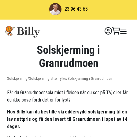
Skip
23 96 43 65
to
content
Solskjerming i
Granrudmoen
Solskjerming
/
Solskjerming etter fylke
/
Solskjerming i Granrudmoen
Får du Granrudmoensola midt i fleisen når du ser på TV, eller får
du ikke sove fordi det er for lyst?
Hos Billy kan du bestille skreddersydd solskjerming til en
lav nettpris og få den levert til Granrudmoen i løpet av 14
dager.