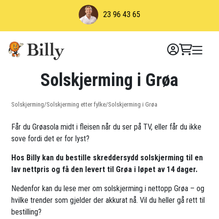
Skip
23 96 43 65
to
content
Solskjerming i Grøa
Solskjerming
/
Solskjerming etter fylke
/
Solskjerming i Grøa
Får du Grøasola midt i fleisen når du ser på TV, eller får du ikke
sove fordi det er for lyst?
Hos Billy kan du bestille skreddersydd solskjerming til en
lav nettpris og få den levert til Grøa i løpet av 14 dager.
Nedenfor kan du lese mer om solskjerming i nettopp Grøa – og
hvilke trender som gjelder der akkurat nå. Vil du heller gå rett til
bestilling?