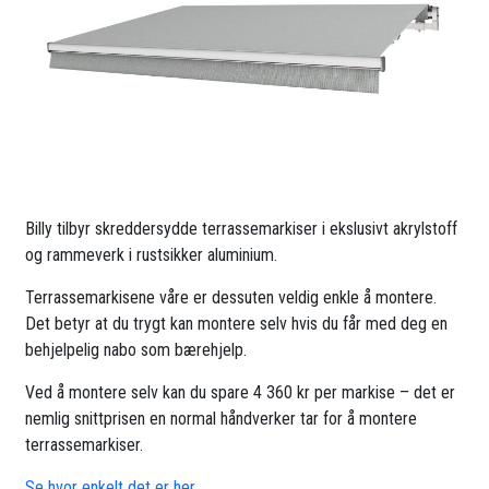
Billy tilbyr skreddersydde terrassemarkiser i ekslusivt akrylstoff
og rammeverk i rustsikker aluminium.
Terrassemarkisene våre er dessuten veldig enkle å montere.
Det betyr at du trygt kan montere selv hvis du får med deg en
behjelpelig nabo som bærehjelp.
Ved å montere selv kan du spare 4 360 kr per markise – det er
nemlig snittprisen en normal håndverker tar for å montere
terrassemarkiser.
Se hvor enkelt det er her.