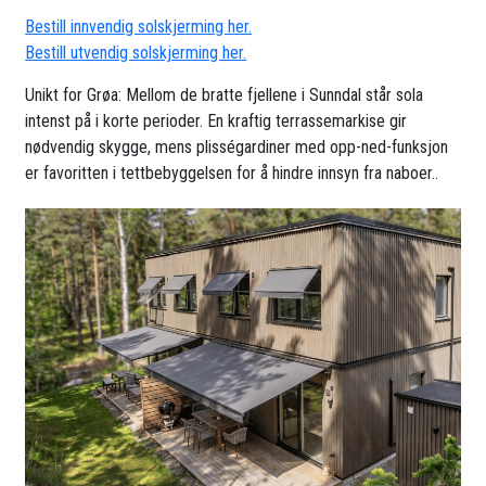
Bestill innvendig solskjerming her.
Bestill utvendig solskjerming her.
Unikt for Grøa: Mellom de bratte fjellene i Sunndal står sola
intenst på i korte perioder. En kraftig terrassemarkise gir
nødvendig skygge, mens plisségardiner med opp-ned-funksjon
er favoritten i tettbebyggelsen for å hindre innsyn fra naboer..