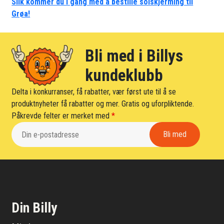
Slik kommer du i gang med å bestille solskjerming til
Grøa!
Bli med i Billys
kundeklubb
Delta i konkurranser, få rabatter, vær først ute til å se
produktnyheter få rabatter og mer. Gratis og uforpliktende.
Påkrevde felter er merket med
*
Din Billy