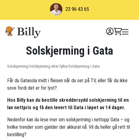
Skip
23 96 43 65
to
content
Solskjerming i Gata
Solskjerming
/
Solskjerming etter fylke
/
Solskjerming i Gata
Får du Gatasola midt i fleisen når du ser på TV, eller får du ikke
sove fordi det er for lyst?
Hos Billy kan du bestille skreddersydd solskjerming til en
lav nettpris og få den levert til Gata i løpet av 14 dager.
Nedenfor kan du lese mer om solskjerming i nettopp Gata – og
hvilke trender som gjelder der akkurat nå. Vil du heller gå rett til
bestilling?