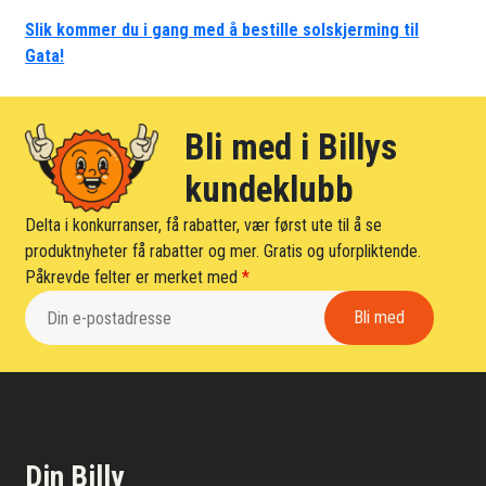
Slik kommer du i gang med å bestille solskjerming til
Gata!
Bli med i Billys
kundeklubb
Delta i konkurranser, få rabatter, vær først ute til å se
produktnyheter få rabatter og mer. Gratis og uforpliktende.
Påkrevde felter er merket med
*
Din Billy