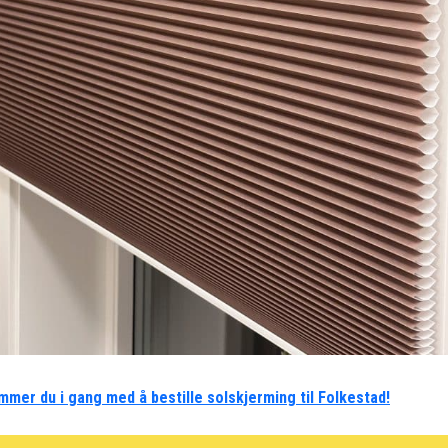
mmer du i gang med å bestille solskjerming til Folkestad!