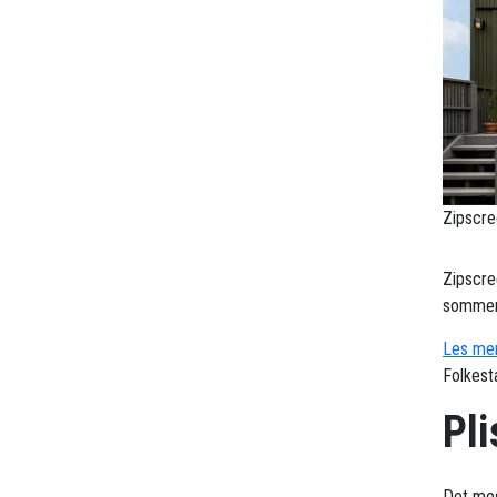
Zipscre
Zipscre
sommerv
Les mer
Folkest
Pli
Det mes