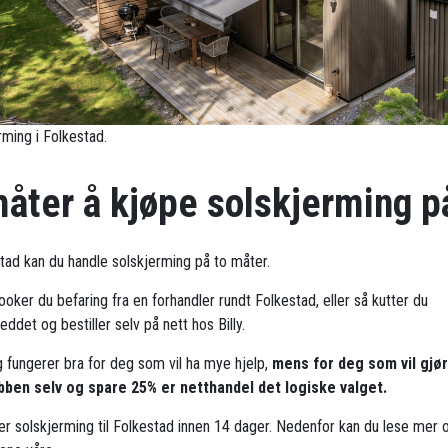
rming i Folkestad.
måter å kjøpe solskjerming p
stad kan du handle solskjerming på to måter.
oker du befaring fra en forhandler rundt Folkestad, eller så kutter du
ddet og bestiller selv på nett hos Billy.
g fungerer bra for deg som vil ha mye hjelp,
mens for deg som vil gjø
bben selv og spare 25% er netthandel det logiske valget.
rer solskjerming til Folkestad innen 14 dager. Nedenfor kan du lese mer