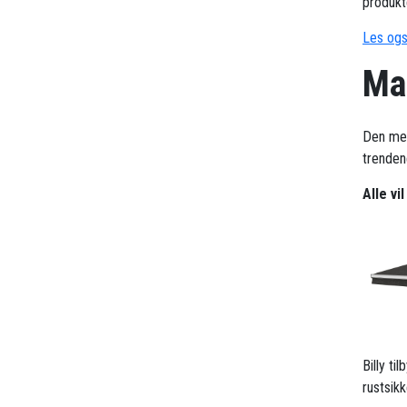
produkt
Les ogs
Mar
Den me
trendene
Alle vi
Billy t
rustsik