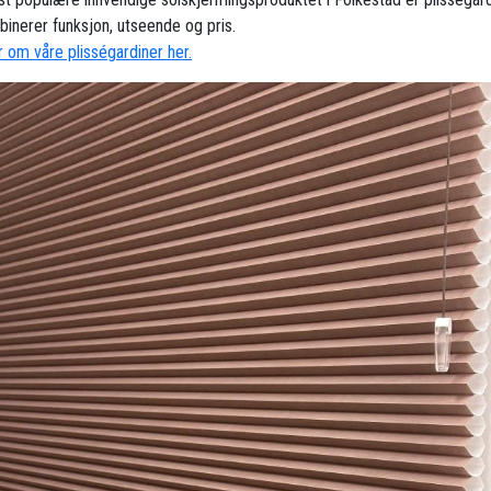
inerer funksjon, utseende og pris.
 om våre plisségardiner her.