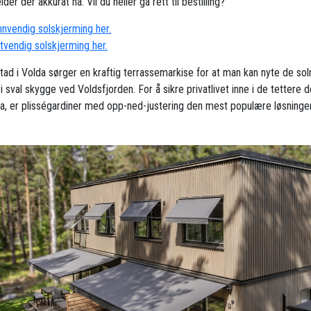
der der akkurat nå. Vil du heller gå rett til bestilling?
innvendig solskjerming her.
utvendig solskjerming her.
stad i Volda sørger en kraftig terrassemarkise for at man kan nyte de sol
 sval skygge ved Voldsfjorden. For å sikre privatlivet inne i de tettere 
a, er plisségardiner med opp-ned-justering den mest populære løsning