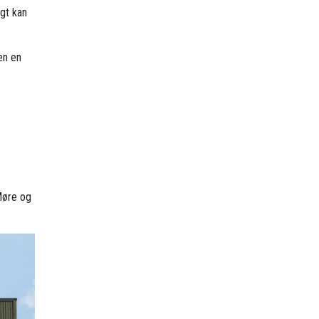
gt kan
en en
 Møre og