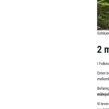
Solskje
2 
I Folke
Enten bo
mellomle
Befarin
målejo
Vi leve