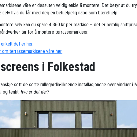
emarkisene våre er dessuten veldig enkle å montere. Det betyr at du try
 selv hvis du får med deg en behjelpelig nabo som bærehjelp.
ontere selv kan du spare 4 360 kr per markise – det er nemlig snittpris
håndverker tar for å montere terrassemarkiser.
enkelt det er her.
 om terrassemarkisene våre her.
pscreens i Folkestad
kanskje sett de sorte rullegardin-liknende installasjonene over vinduer i
 og tenkt:
hva er det der?