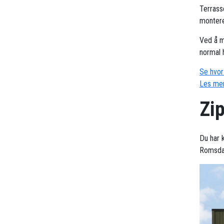
Terrass
montere
Ved å m
normal 
Se hvor 
Les mer
Zi
Du har 
Romsdal