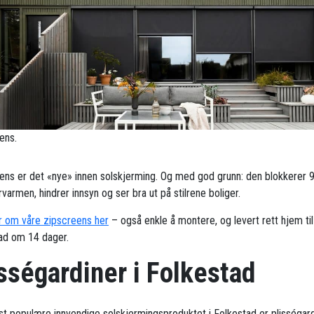
ens.
ens er det «nye» innen solskjerming. Og med god grunn: den blokkerer 
armen, hindrer innsyn og ser bra ut på stilrene boliger.
 om våre zipscreens her
– også enkle å montere, og levert rett hjem til
ad om 14 dager.
sségardiner i Folkestad
t populære innvendige solskjermingsproduktet i Folkestad er plisségard