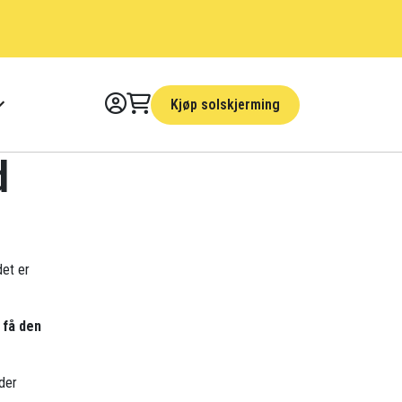
Kjøp solskjerming
d
det er
 få den
der