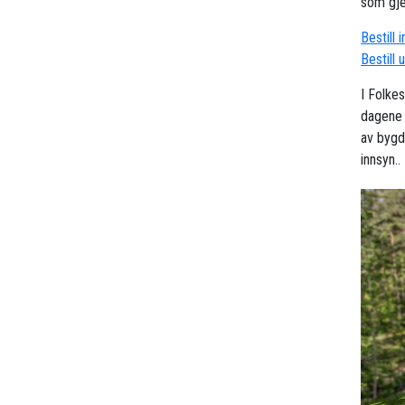
som gjel
Bestill 
Bestill 
I Folke
dagene i
av bygd
innsyn..