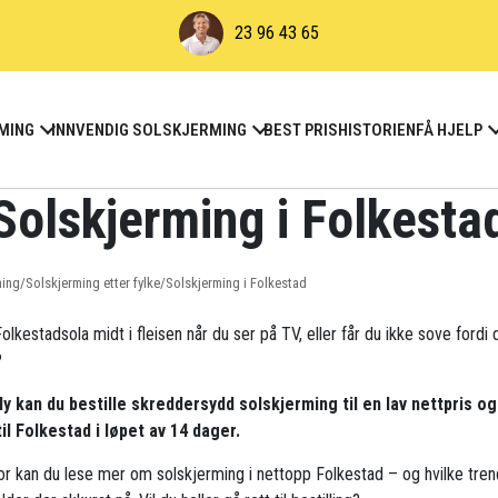
23 96 43 65
MING
INNVENDIG SOLSKJERMING
BEST PRIS
HISTORIEN
FÅ HJELP
Solskjerming i Folkesta
ming
/
Solskjerming etter fylke
/
Solskjerming i Folkestad
olkestadsola midt i fleisen når du ser på TV, eller får du ikke sove fordi 
?
ly kan du bestille skreddersydd solskjerming til en lav nettpris og
til Folkestad i løpet av 14 dager.
r kan du lese mer om solskjerming i nettopp Folkestad – og hvilke tren