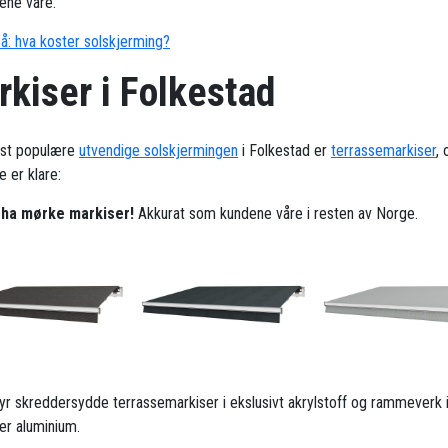
ene våre.
å: hva koster solskjerming?
kiser i Folkestad
st populære
utvendige solskjermingen
i Folkestad er
terrassemarkiser
, 
 er klare:
l ha mørke markiser!
Akkurat som kundene våre i resten av Norge.
ilbyr skreddersydde terrassemarkiser i ekslusivt akrylstoff og rammeverk 
ker aluminium.