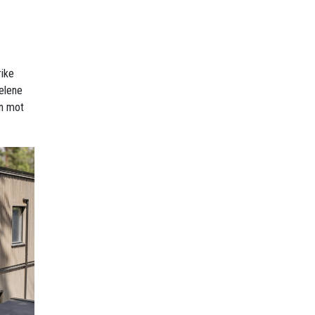
rike
delene
en mot