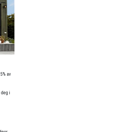
95% av
 deg i
iner.