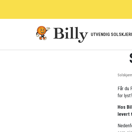
Skip
to
content
UTVENDIG SOLSKJER
Solskjer
Får du F
for lyst
Hos Bil
levert 
Nedenfo