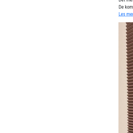
De komb
Les mer