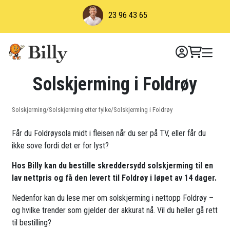
Skip
23 96 43 65
to
content
Solskjerming i Foldrøy
Solskjerming
/
Solskjerming etter fylke
/
Solskjerming i Foldrøy
Får du Foldrøysola midt i fleisen når du ser på TV, eller får du
ikke sove fordi det er for lyst?
Hos Billy kan du bestille skreddersydd solskjerming til en
lav nettpris og få den levert til Foldrøy i løpet av 14 dager.
Nedenfor kan du lese mer om solskjerming i nettopp Foldrøy –
og hvilke trender som gjelder der akkurat nå. Vil du heller gå rett
til bestilling?