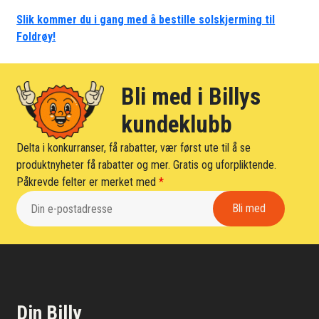
Slik kommer du i gang med å bestille solskjerming til
Foldrøy!
Bli med i Billys
kundeklubb
Delta i konkurranser, få rabatter, vær først ute til å se
produktnyheter få rabatter og mer. Gratis og uforpliktende.
Påkrevde felter er merket med
*
Din Billy