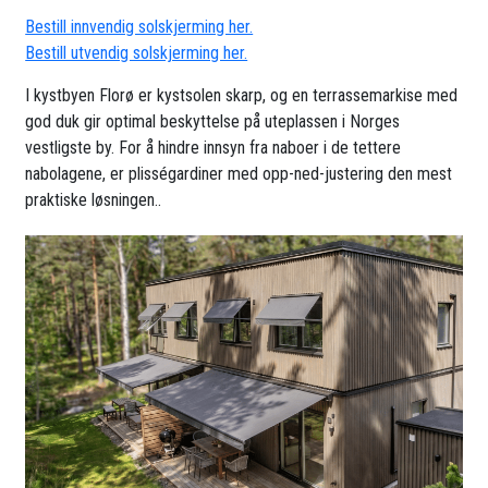
Bestill innvendig solskjerming her.
Bestill utvendig solskjerming her.
I kystbyen Florø er kystsolen skarp, og en terrassemarkise med
god duk gir optimal beskyttelse på uteplassen i Norges
vestligste by. For å hindre innsyn fra naboer i de tettere
nabolagene, er plisségardiner med opp-ned-justering den mest
praktiske løsningen..