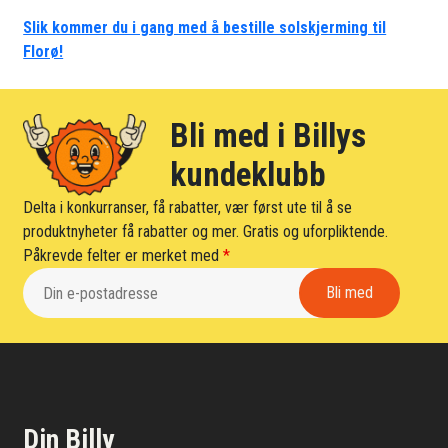
Slik kommer du i gang med å bestille solskjerming til
Florø!
Bli med i Billys
kundeklubb
Delta i konkurranser, få rabatter, vær først ute til å se
produktnyheter få rabatter og mer. Gratis og uforpliktende.
Påkrevde felter er merket med
*
Din Billy