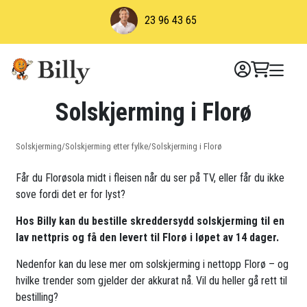
Skip
23 96 43 65
to
content
Solskjerming i Florø
Solskjerming
/
Solskjerming etter fylke
/
Solskjerming i Florø
Får du Florøsola midt i fleisen når du ser på TV, eller får du ikke
sove fordi det er for lyst?
Hos Billy kan du bestille skreddersydd solskjerming til en
lav nettpris og få den levert til Florø i løpet av 14 dager.
Nedenfor kan du lese mer om solskjerming i nettopp Florø – og
hvilke trender som gjelder der akkurat nå. Vil du heller gå rett til
bestilling?