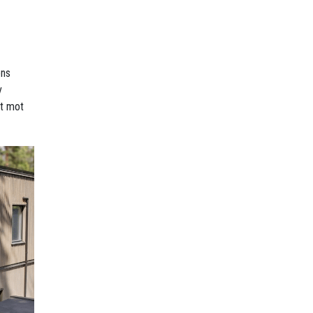
ens
v
et mot