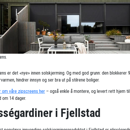
ens.
ens er det «nye» innen solskjerming. Og med god grunn: den blokkerer 
armen, hindrer innsyn og ser bra ut på stilrene boliger.
 om våre zipscreens her
– også enkle å montere, og levert rett hjem til
ad om 14 dager.
sségardiner i Fjellstad
t populære innvendige solskjermingsproduktet i Fjellstad er plisségardi