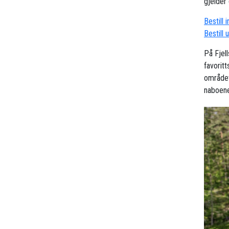
gjelder 
Bestill 
Bestill 
På Fjel
favoritt
området
naboenes