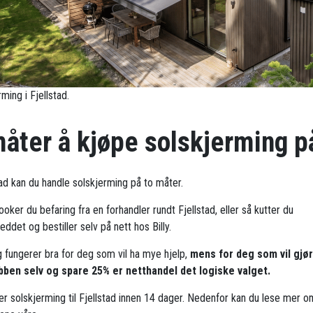
ming i Fjellstad.
måter å kjøpe solskjerming p
tad kan du handle solskjerming på to måter.
oker du befaring fra en forhandler rundt Fjellstad, eller så kutter du
ddet og bestiller selv på nett hos Billy.
g fungerer bra for deg som vil ha mye hjelp,
mens for deg som vil gjø
bben selv og spare 25% er netthandel det logiske valget.
rer solskjerming til Fjellstad innen 14 dager. Nedenfor kan du lese mer o