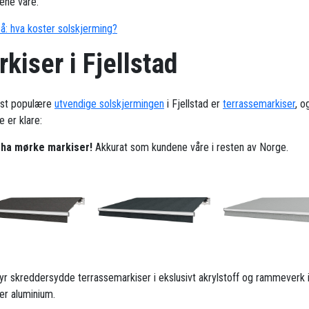
ene våre.
å: hva koster solskjerming?
kiser i Fjellstad
st populære
utvendige solskjermingen
i Fjellstad er
terrassemarkiser
, o
 er klare:
l ha mørke markiser!
Akkurat som kundene våre i resten av Norge.
ilbyr skreddersydde terrassemarkiser i ekslusivt akrylstoff og rammeverk 
ker aluminium.