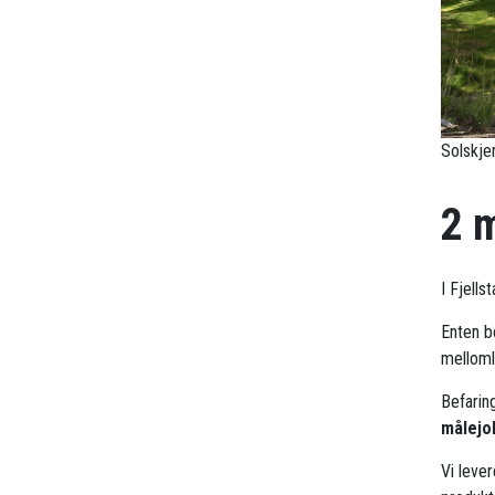
Solskjer
2 
I Fjells
Enten bo
mellomle
Befarin
målejo
Vi leve