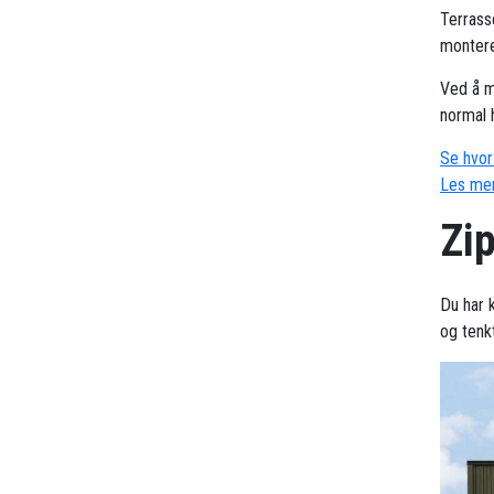
Terrass
montere
Ved å m
normal 
Se hvor 
Les mer
Zip
Du har k
og tenk