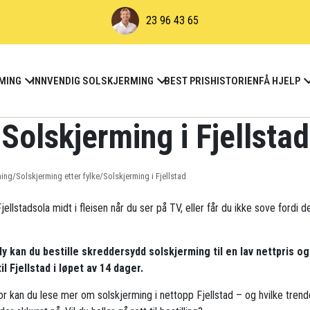
23 96 43 65
MING
INNVENDIG SOLSKJERMING
BEST PRIS
HISTORIEN
FÅ HJELP
Solskjerming i Fjellstad
ming
/
Solskjerming etter fylke
/
Solskjerming i Fjellstad
jellstadsola midt i fleisen når du ser på TV, eller får du ikke sove fordi d
ly kan du bestille skreddersydd solskjerming til en lav nettpris og
til Fjellstad i løpet av 14 dager.
r kan du lese mer om solskjerming i nettopp Fjellstad – og hvilke tren