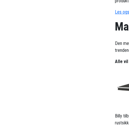
produkt
Les ogs
Mar
Den me
trendene
Alle vi
Billy t
rustsik