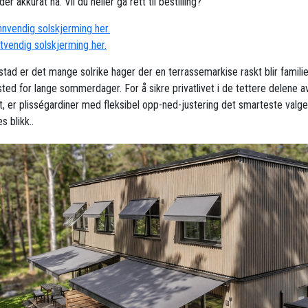
der akkurat nå. Vil du heller gå rett til bestilling?
innvendig solskjerming her.
utvendig solskjerming her.
lstad er det mange solrike hager der en terrassemarkise raskt blir famili
sted for lange sommerdager. For å sikre privatlivet i de tettere delene a
, er plisségardiner med fleksibel opp-ned-justering det smarteste valg
 blikk..