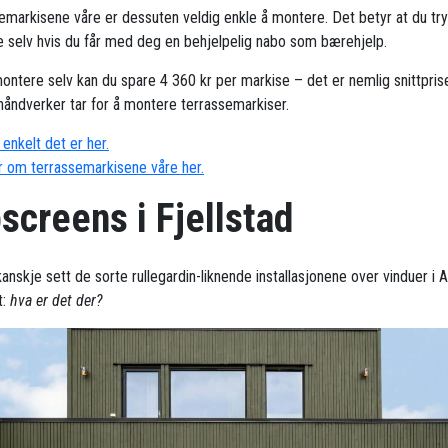
emarkisene våre er dessuten veldig enkle å montere. Det betyr at du try
 selv hvis du får med deg en behjelpelig nabo som bærehjelp.
ontere selv kan du spare 4 360 kr per markise – det er nemlig snittpris
håndverker tar for å montere terrassemarkiser.
enkelt det er her.
 om terrassemarkisene våre her.
screens i Fjellstad
anskje sett de sorte rullegardin-liknende installasjonene over vinduer i 
t:
hva er det der?