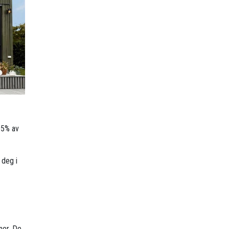
95% av
 deg i
ner. De