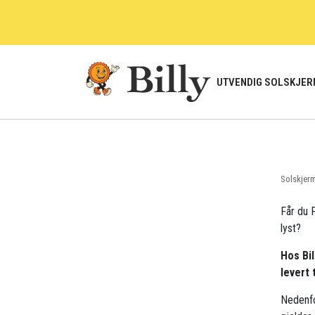
Skip
to
content
UTVENDIG SOLSKJER
Solskjer
Får du F
lyst?
Hos Bil
levert 
Nedenfo