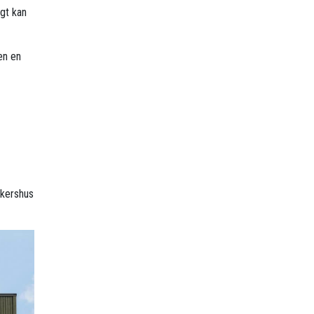
gt kan
en en
Akershus