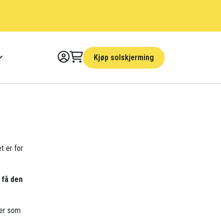
Kjøp solskjerming
et er for
 få den
der som