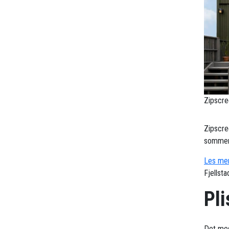
Zipscre
Zipscre
sommerv
Les mer
Fjellst
Pli
Det mes