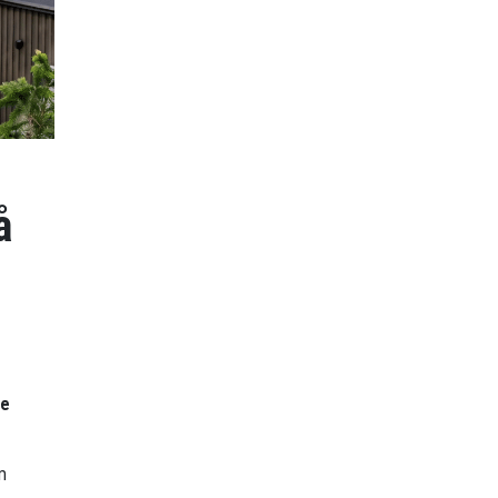
å
re
m