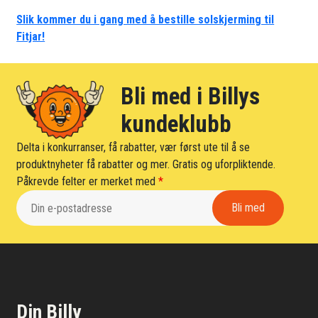
Slik kommer du i gang med å bestille solskjerming til
Fitjar!
Bli med i Billys
kundeklubb
Delta i konkurranser, få rabatter, vær først ute til å se
produktnyheter få rabatter og mer. Gratis og uforpliktende.
Påkrevde felter er merket med
*
Din Billy