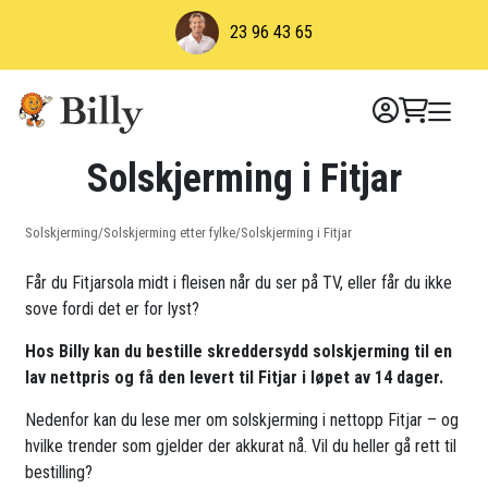
Skip
23 96 43 65
to
content
Solskjerming i Fitjar
Solskjerming
/
Solskjerming etter fylke
/
Solskjerming i Fitjar
Får du Fitjarsola midt i fleisen når du ser på TV, eller får du ikke
sove fordi det er for lyst?
Hos Billy kan du bestille skreddersydd solskjerming til en
lav nettpris og få den levert til Fitjar i løpet av 14 dager.
Nedenfor kan du lese mer om solskjerming i nettopp Fitjar – og
hvilke trender som gjelder der akkurat nå. Vil du heller gå rett til
bestilling?