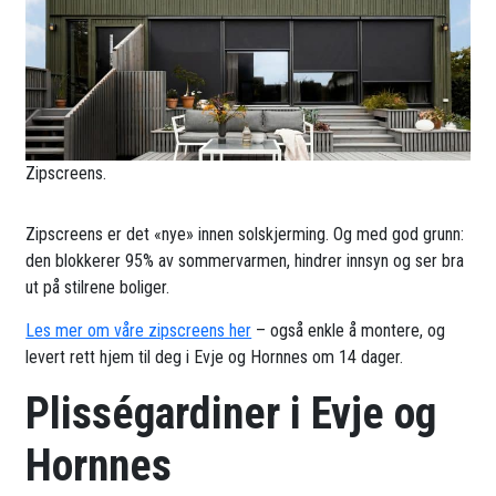
Zipscreens.
Zipscreens er det «nye» innen solskjerming. Og med god grunn:
den blokkerer 95% av sommervarmen, hindrer innsyn og ser bra
ut på stilrene boliger.
Les mer om våre zipscreens her
– også enkle å montere, og
levert rett hjem til deg i Evje og Hornnes om 14 dager.
Plisségardiner i Evje og
Hornnes