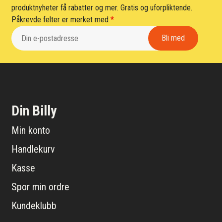
produktnyheter få rabatter og mer. Gratis og uforpliktende.
Påkrevde felter er merket med
*
Din Billy
Min konto
Handlekurv
Kasse
Spor min ordre
Kundeklubb