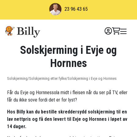
Skip
23 96 43 65
to
content
Solskjerming i Evje og
Hornnes
Solskjerming
/
Solskjerming etter fylke
/
Solskjerming i Evje og Hornnes
Får du Evje og Hornnessola midt i fleisen når du ser på TV, eller
får du ikke sove fordi det er for lyst?
Hos Billy kan du bestille skreddersydd solskjerming til en
lav nettpris og få den levert til Evje og Hornnes i løpet av
14 dager.