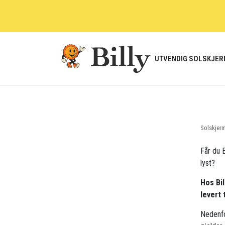
Skip
to
content
UTVENDIG SOLSKJER
Solskjer
Får du E
lyst?
Hos Bil
levert 
Nedenfo