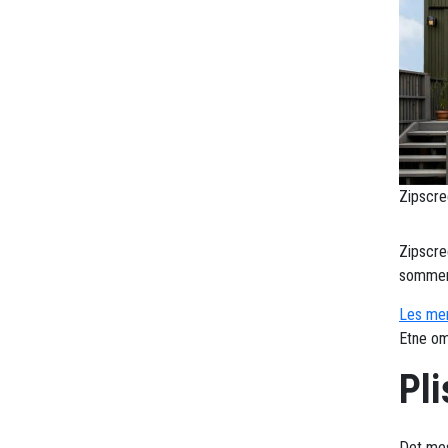
Zipscre
Zipscre
sommerv
Les mer
Etne om
Pli
Det mes