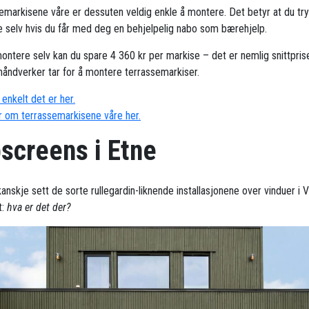
emarkisene våre er dessuten veldig enkle å montere. Det betyr at du try
 selv hvis du får med deg en behjelpelig nabo som bærehjelp.
ontere selv kan du spare 4 360 kr per markise – det er nemlig snittpris
håndverker tar for å montere terrassemarkiser.
enkelt det er her.
 om terrassemarkisene våre her.
screens i Etne
anskje sett de sorte rullegardin-liknende installasjonene over vinduer i 
t:
hva er det der?