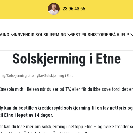
23 96 43 65
MING
INNVENDIG SOLSKJERMING
BEST PRIS
HISTORIEN
FÅ HJELP
Solskjerming i Etne
ming
/
Solskjerming etter fylke
/
Solskjerming i Etne
tnesola midt i fleisen når du ser på TV, eller får du ikke sove fordi det er
ly kan du bestille skreddersydd solskjerming til en lav nettpris og
til Etne i løpet av 14 dager.
r kan du lese mer om solskjerming i nettopp Etne – og hvilke trender 