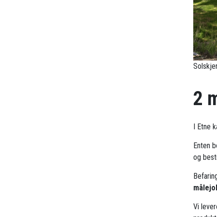
Solskje
2 
I Etne 
Enten b
og besti
Befarin
målejo
Vi leve