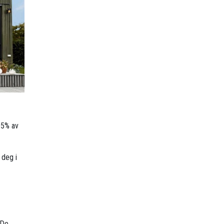
95% av
 deg i
 De