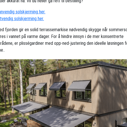
der akkurat nå. Vil du heller gå rett til bestilling?
innvendig solskjerming her.
utvendig solskjerming her.
ved fjorden gir en solid terrassemarkise nødvendig skygge når sommers
eres i vannet på varme dager. For å hindre innsyn i de mer konsentrerte
rådene, er plisségardiner med opp-ned-justering den ideelle løsningen fo
e..