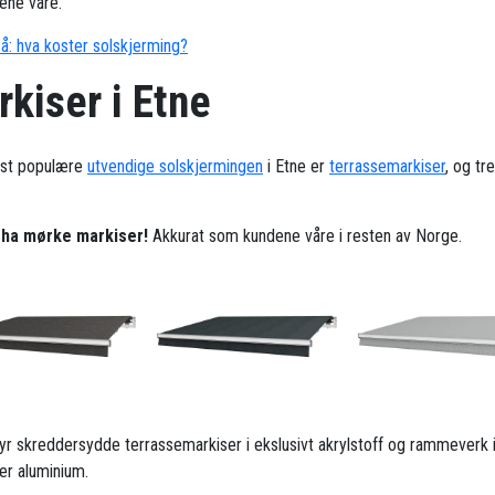
ene våre.
å: hva koster solskjerming?
kiser i Etne
st populære
utvendige solskjermingen
i Etne er
terrassemarkiser
, og tr
:
l ha mørke markiser!
Akkurat som kundene våre i resten av Norge.
ilbyr skreddersydde terrassemarkiser i ekslusivt akrylstoff og rammeverk 
ker aluminium.