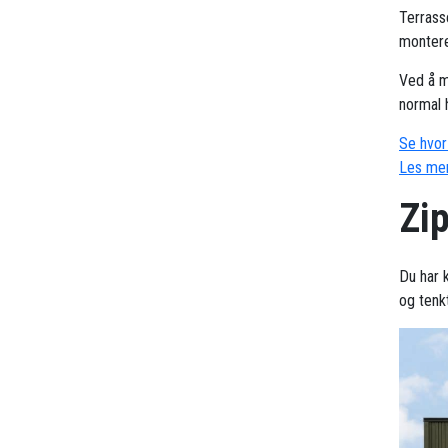
Terrass
montere
Ved å m
normal 
Se hvor 
Les mer
Zip
Du har k
og tenk