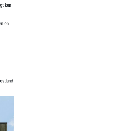
gt kan
en en
Vestland