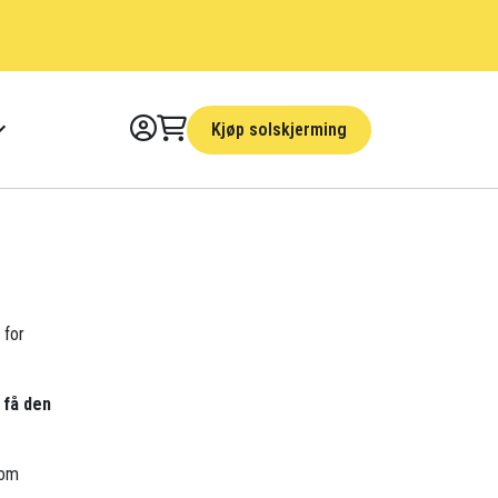
Kjøp solskjerming
 for
 få den
som