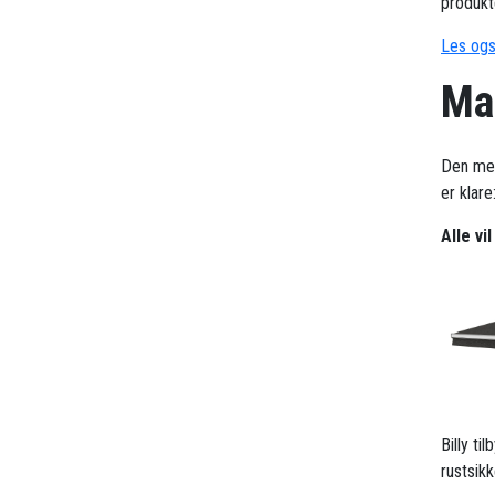
produkt
Les ogs
Mar
Den me
er klare
Alle vi
Billy t
rustsik