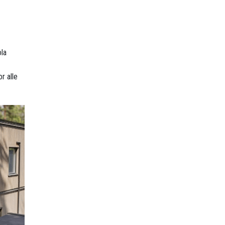
ola
r alle