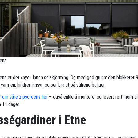
ens.
ens er det «nye» innen solskjerming. Og med god grunn: den blokkerer 
armen, hindrer innsyn og ser bra ut på stilrene boliger.
 om våre zipscreens her
– også enkle å montere, og levert rett hjem til
 14 dager.
sségardiner i Etne
t populære innvendige solskjermingsproduktet i Etne er plisségardiner.