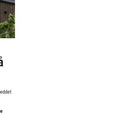
å
leddet
re