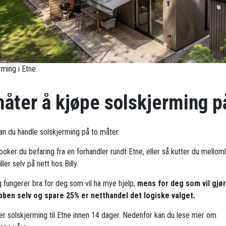
rming i Etne.
måter å kjøpe solskjerming p
kan du handle solskjerming på to måter.
ooker du befaring fra en forhandler rundt Etne, eller så kutter du mellom
ller selv på nett hos Billy.
g fungerer bra for deg som vil ha mye hjelp,
mens for deg som vil gjø
bben selv og spare 25% er netthandel det logiske valget.
rer solskjerming til Etne innen 14 dager. Nedenfor kan du lese mer om