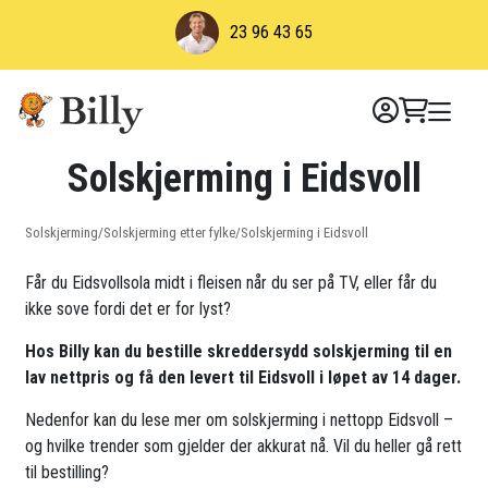
Skip
23 96 43 65
to
content
Solskjerming i Eidsvoll
Solskjerming
/
Solskjerming etter fylke
/
Solskjerming i Eidsvoll
Får du Eidsvollsola midt i fleisen når du ser på TV, eller får du
ikke sove fordi det er for lyst?
Hos Billy kan du bestille skreddersydd solskjerming til en
lav nettpris og få den levert til Eidsvoll i løpet av 14 dager.
Nedenfor kan du lese mer om solskjerming i nettopp Eidsvoll –
og hvilke trender som gjelder der akkurat nå. Vil du heller gå rett
til bestilling?