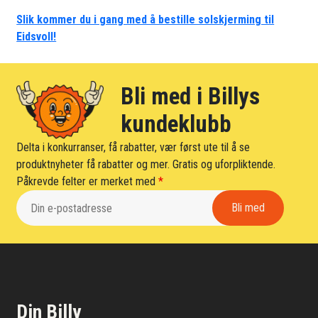
Slik kommer du i gang med å bestille solskjerming til
Eidsvoll!
Bli med i Billys
kundeklubb
Delta i konkurranser, få rabatter, vær først ute til å se
produktnyheter få rabatter og mer. Gratis og uforpliktende.
Påkrevde felter er merket med
*
Din Billy