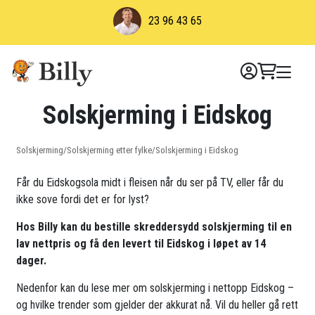
Skip
23 96 43 65
to
content
Solskjerming i Eidskog
Solskjerming
/
Solskjerming etter fylke
/
Solskjerming i Eidskog
Får du Eidskogsola midt i fleisen når du ser på TV, eller får du
ikke sove fordi det er for lyst?
Hos Billy kan du bestille skreddersydd solskjerming til en
lav nettpris og få den levert til Eidskog i løpet av 14
dager.
Nedenfor kan du lese mer om solskjerming i nettopp Eidskog –
og hvilke trender som gjelder der akkurat nå. Vil du heller gå rett