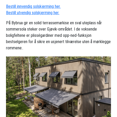
Bestill innvendig solskjerming her.
Bestill utvendig solskjerming her.
På Bybrua gir en solid terrassemarkise en sval uteplass når
sommersola steker over Gjøvik-området. I de voksende
boligfeltene er plisségardiner med opp-ned-funksjon
bestselgeren for å sikre en usjenert tilværelse uten å mørklegge
rommene..