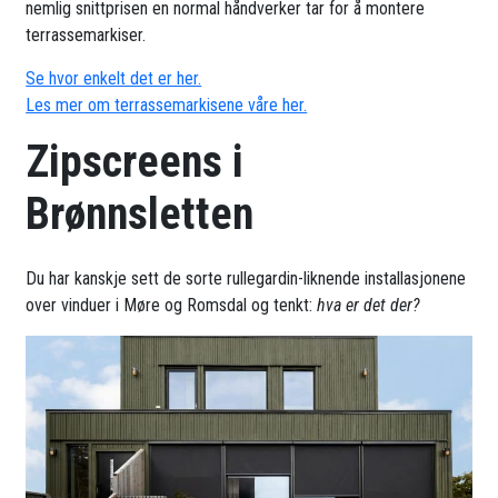
nemlig snittprisen en normal håndverker tar for å montere
terrassemarkiser.
Se hvor enkelt det er her.
Les mer om terrassemarkisene våre her.
Zipscreens i
Brønnsletten
Du har kanskje sett de sorte rullegardin-liknende installasjonene
over vinduer i Møre og Romsdal og tenkt:
hva er det der?