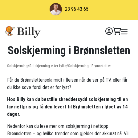
Skip
23 96 43 65
to
content
Solskjerming i Brønnsletten
Solskjerming
/
Solskjerming etter fylke
/
Solskjerming i Brønnsletten
Får du Brønnslettensola midt i fleisen når du ser på TV, eller får
du ikke sove fordi det er for lyst?
Hos Billy kan du bestille skreddersydd solskjerming til en
lav nettpris og få den levert til Brønnsletten i løpet av 14
dager.
Nedenfor kan du lese mer om solskjerming i nettopp
Brønnsletten – og hvilke trender som gjelder der akkurat nå. Vil