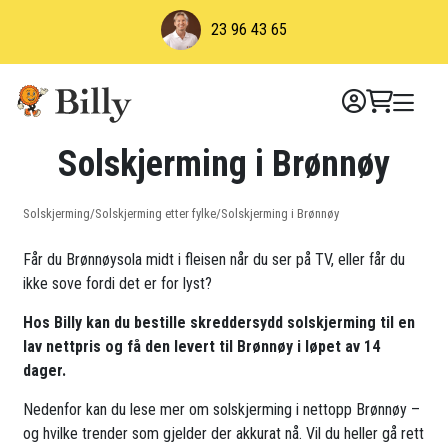
Skip
23 96 43 65
to
content
Solskjerming i Brønnøy
Solskjerming
/
Solskjerming etter fylke
/
Solskjerming i Brønnøy
Får du Brønnøysola midt i fleisen når du ser på TV, eller får du
ikke sove fordi det er for lyst?
Hos Billy kan du bestille skreddersydd solskjerming til en
lav nettpris og få den levert til Brønnøy i løpet av 14
dager.
Nedenfor kan du lese mer om solskjerming i nettopp Brønnøy –
og hvilke trender som gjelder der akkurat nå. Vil du heller gå rett