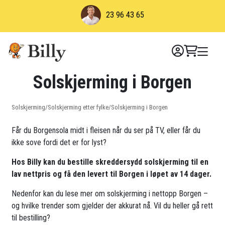
Skip
23 96 43 65
to
content
Solskjerming i Borgen
Solskjerming
/
Solskjerming etter fylke
/
Solskjerming i Borgen
Får du Borgensola midt i fleisen når du ser på TV, eller får du
ikke sove fordi det er for lyst?
Hos Billy kan du bestille skreddersydd solskjerming til en
lav nettpris og få den levert til Borgen i løpet av 14 dager.
Nedenfor kan du lese mer om solskjerming i nettopp Borgen –
og hvilke trender som gjelder der akkurat nå. Vil du heller gå rett
til bestilling?