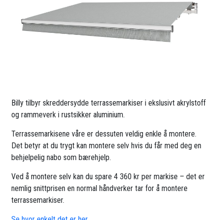
Billy tilbyr skreddersydde terrassemarkiser i ekslusivt akrylstoff
og rammeverk i rustsikker aluminium.
Terrassemarkisene våre er dessuten veldig enkle å montere.
Det betyr at du trygt kan montere selv hvis du får med deg en
behjelpelig nabo som bærehjelp.
Ved å montere selv kan du spare 4 360 kr per markise – det er
nemlig snittprisen en normal håndverker tar for å montere
terrassemarkiser.
Se hvor enkelt det er her.