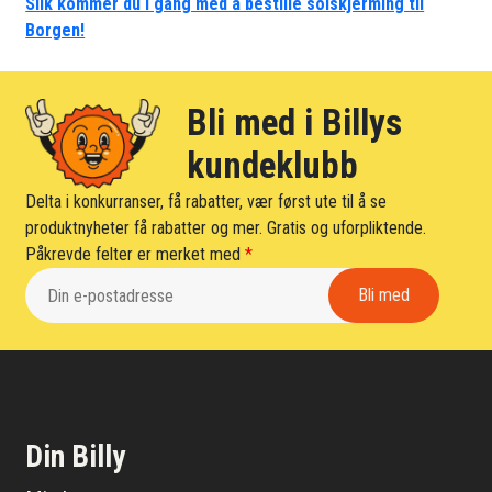
Slik kommer du i gang med å bestille solskjerming til
Borgen!
Bli med i Billys
kundeklubb
Delta i konkurranser, få rabatter, vær først ute til å se
produktnyheter få rabatter og mer. Gratis og uforpliktende.
Påkrevde felter er merket med
*
Din Billy