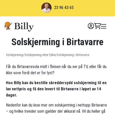
Skip
23 96 43 65
to
content
Solskjerming i Birtavarre
Solskjerming
/
Solskjerming etter fylke
/
Solskjerming i Birtavarre
Får du Birtavarresola midt i fleisen når du ser på TV, eller får du
ikke sove fordi det er for lyst?
Hos Billy kan du bestille skreddersydd solskjerming til en
lav nettpris og få den levert til Birtavarre i løpet av 14
dager.
Nedenfor kan du lese mer om solskjerming i nettopp Birtavarre
– og hvilke trender som gjelder der akkurat nå. Vil du heller gå