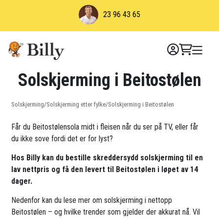
Skip
23 96 43 65
to
content
Solskjerming i Beitostølen
Solskjerming
/
Solskjerming etter fylke
/
Solskjerming i Beitostølen
Får du Beitostølensola midt i fleisen når du ser på TV, eller får
du ikke sove fordi det er for lyst?
Hos Billy kan du bestille skreddersydd solskjerming til en
lav nettpris og få den levert til Beitostølen i løpet av 14
dager.
Nedenfor kan du lese mer om solskjerming i nettopp
Beitostølen – og hvilke trender som gjelder der akkurat nå. Vil