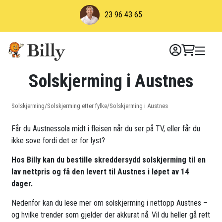
Skip
23 96 43 65
to
content
Solskjerming i Austnes
Solskjerming
/
Solskjerming etter fylke
/
Solskjerming i Austnes
Får du Austnessola midt i fleisen når du ser på TV, eller får du
ikke sove fordi det er for lyst?
Hos Billy kan du bestille skreddersydd solskjerming til en
lav nettpris og få den levert til Austnes i løpet av 14
dager.
Nedenfor kan du lese mer om solskjerming i nettopp Austnes –
og hvilke trender som gjelder der akkurat nå. Vil du heller gå rett