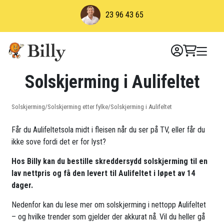
Skip
23 96 43 65
to
content
Solskjerming i Aulifeltet
Solskjerming
/
Solskjerming etter fylke
/
Solskjerming i Aulifeltet
Får du Aulifeltetsola midt i fleisen når du ser på TV, eller får du
ikke sove fordi det er for lyst?
Hos Billy kan du bestille skreddersydd solskjerming til en
lav nettpris og få den levert til Aulifeltet i løpet av 14
dager.
Nedenfor kan du lese mer om solskjerming i nettopp Aulifeltet
– og hvilke trender som gjelder der akkurat nå. Vil du heller gå