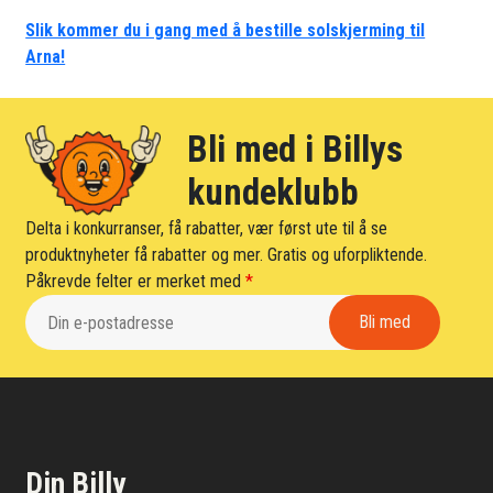
Slik kommer du i gang med å bestille solskjerming til
Arna!
Bli med i Billys
kundeklubb
Delta i konkurranser, få rabatter, vær først ute til å se
produktnyheter få rabatter og mer. Gratis og uforpliktende.
Påkrevde felter er merket med
*
Din Billy