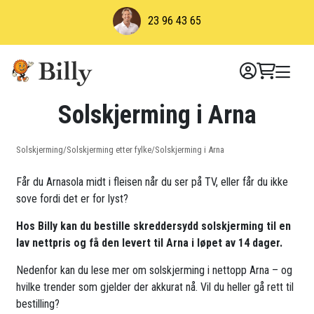
Skip
23 96 43 65
to
content
Solskjerming i Arna
Solskjerming
/
Solskjerming etter fylke
/
Solskjerming i Arna
Får du Arnasola midt i fleisen når du ser på TV, eller får du ikke
sove fordi det er for lyst?
Hos Billy kan du bestille skreddersydd solskjerming til en
lav nettpris og få den levert til Arna i løpet av 14 dager.
Nedenfor kan du lese mer om solskjerming i nettopp Arna – og
hvilke trender som gjelder der akkurat nå. Vil du heller gå rett til
bestilling?