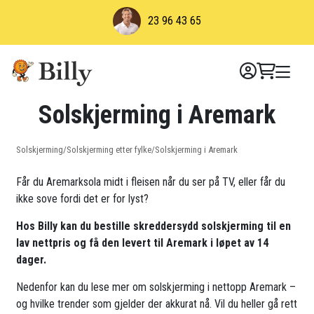
Skip
23 96 43 65
to
content
Solskjerming i Aremark
Solskjerming
/
Solskjerming etter fylke
/
Solskjerming i Aremark
Får du Aremarksola midt i fleisen når du ser på TV, eller får du
ikke sove fordi det er for lyst?
Hos Billy kan du bestille skreddersydd solskjerming til en
lav nettpris og få den levert til Aremark i løpet av 14
dager.
Nedenfor kan du lese mer om solskjerming i nettopp Aremark –
og hvilke trender som gjelder der akkurat nå. Vil du heller gå rett