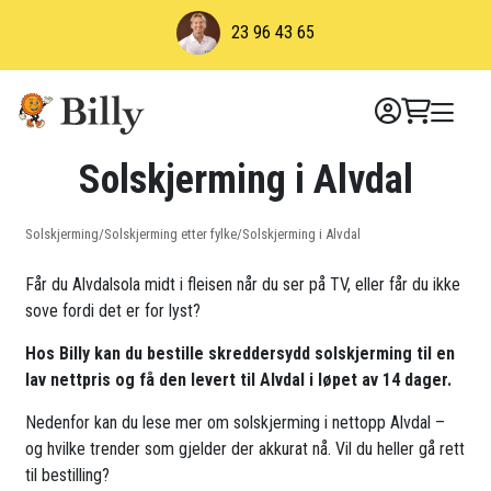
Skip
23 96 43 65
to
content
Solskjerming i Alvdal
Solskjerming
/
Solskjerming etter fylke
/
Solskjerming i Alvdal
Får du Alvdalsola midt i fleisen når du ser på TV, eller får du ikke
sove fordi det er for lyst?
Hos Billy kan du bestille skreddersydd solskjerming til en
lav nettpris og få den levert til Alvdal i løpet av 14 dager.
Nedenfor kan du lese mer om solskjerming i nettopp Alvdal –
og hvilke trender som gjelder der akkurat nå. Vil du heller gå rett
til bestilling?