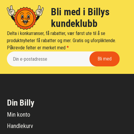
Bli med i Billys
kundeklubb
Delta i konkurranser, få rabatter, vær først ute til å se
produktnyheter få rabatter og mer. Gratis og uforpliktende.
Påkrevde felter er merket med
*
Din Billy
Min konto
Handlekurv