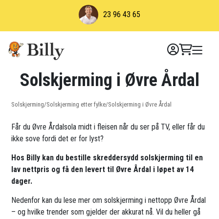
Skip
23 96 43 65
to
content
Solskjerming i Øvre Årdal
Solskjerming
/
Solskjerming etter fylke
/
Solskjerming i Øvre Årdal
Får du Øvre Årdalsola midt i fleisen når du ser på TV, eller får du
ikke sove fordi det er for lyst?
Hos Billy kan du bestille skreddersydd solskjerming til en
lav nettpris og få den levert til Øvre Årdal i løpet av 14
dager.
Nedenfor kan du lese mer om solskjerming i nettopp Øvre Årdal
– og hvilke trender som gjelder der akkurat nå. Vil du heller gå