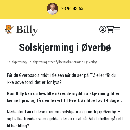
Skip
23 96 43 65
to
content
Solskjerming i Øverbø
Solskjerming
/
Solskjerming etter fylke
/
Solskjerming i Øverbø
Får du Øverbøsola midt i fleisen når du ser på TV, eller får du
ikke sove fordi det er for lyst?
Hos Billy kan du bestille skreddersydd solskjerming til en
lav nettpris og få den levert til Øverbø i løpet av 14 dager.
Nedenfor kan du lese mer om solskjerming i nettopp Øverbø –
og hvilke trender som gjelder der akkurat nå. Vil du heller gå rett
til bestilling?