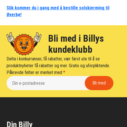
Slik kommer du i gang med å bestille solskjerming til
Øverbø!
Bli med i Billys
kundeklubb
Delta i konkurranser, få rabatter, vær først ute til å se
produktnyheter få rabatter og mer. Gratis og uforpliktende.
Påkrevde felter er merket med
*
Din Billy