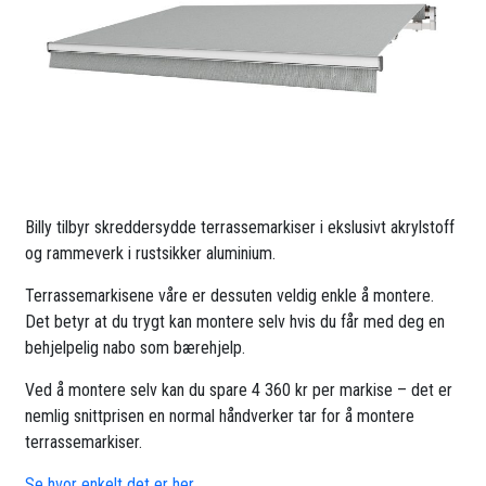
Billy tilbyr skreddersydde terrassemarkiser i ekslusivt akrylstoff
og rammeverk i rustsikker aluminium.
Terrassemarkisene våre er dessuten veldig enkle å montere.
Det betyr at du trygt kan montere selv hvis du får med deg en
behjelpelig nabo som bærehjelp.
Ved å montere selv kan du spare 4 360 kr per markise – det er
nemlig snittprisen en normal håndverker tar for å montere
terrassemarkiser.
Se hvor enkelt det er her.