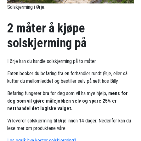
Solskjerming i Ørje.
2 måter å kjøpe
solskjerming på
I Ørje kan du handle solskjerming på to måter.
Enten booker du befaring fra en forhandler rundt Ørje, eller så
kutter du mellomleddet og bestiller selv på nett hos Billy.
Befaring fungerer bra for deg som vil ha mye hjelp,
mens for
deg som vil gjøre målejobben selv og spare 25% er
netthandel det logiske valget.
Vi leverer solskjerming til Ørje innen 14 dager. Nedenfor kan du
lese mer om produktene våre.
Les også: hva koster solskjerming?