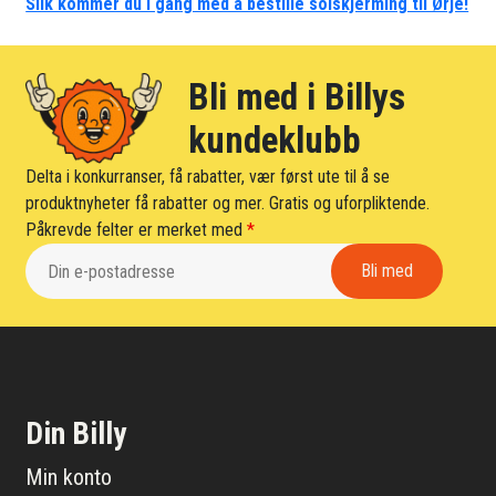
Slik kommer du i gang med å bestille solskjerming til Ørje!
Bli med i Billys
kundeklubb
Delta i konkurranser, få rabatter, vær først ute til å se
produktnyheter få rabatter og mer. Gratis og uforpliktende.
Påkrevde felter er merket med
*
Din Billy
Min konto