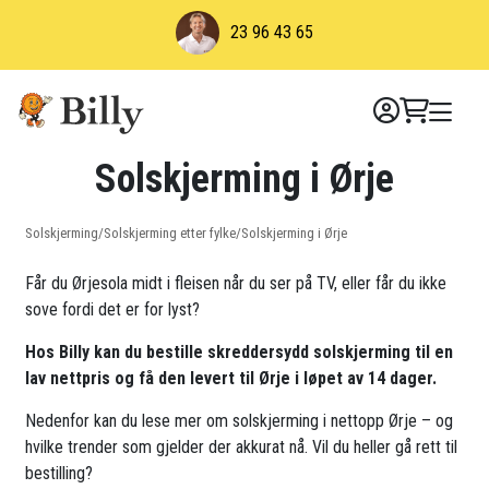
Skip
23 96 43 65
to
content
Solskjerming i Ørje
Solskjerming
/
Solskjerming etter fylke
/
Solskjerming i Ørje
Får du Ørjesola midt i fleisen når du ser på TV, eller får du ikke
sove fordi det er for lyst?
Hos Billy kan du bestille skreddersydd solskjerming til en
lav nettpris og få den levert til Ørje i løpet av 14 dager.
Nedenfor kan du lese mer om solskjerming i nettopp Ørje – og
hvilke trender som gjelder der akkurat nå. Vil du heller gå rett til
bestilling?