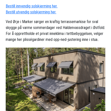
Bestill innvendig solskjerming her.
Bestill utvendig solskjerming her.
Ved Ørje i Marker sørger en kraftig terrassemarkise for sval
skygge på varme sommerdager ved Haldenvassdraget i Østfold.
For å opprettholde et privat inneklima i tettbebyggelsen, velger
mange her plisségardiner med opp-ned-justering inne i stua..