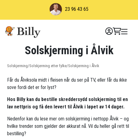
Skip
23 96 43 65
to
content
Solskjerming i Ålvik
Solskjerming
/
Solskjerming etter fylke
/
Solskjerming i Ålvik
Får du Ålviksola midt i fleisen når du ser på TV, eller får du ikke
sove fordi det er for lyst?
Hos Billy kan du bestille skreddersydd solskjerming til en
lav nettpris og få den levert til Ålvik i løpet av 14 dager.
Nedenfor kan du lese mer om solskjerming i nettopp Ålvik – og
hvilke trender som gjelder der akkurat nå. Vil du heller gå rett til
bestilling?