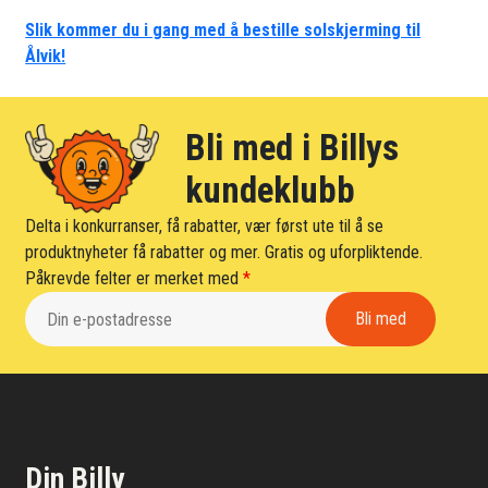
Slik kommer du i gang med å bestille solskjerming til
Ålvik!
Bli med i Billys
kundeklubb
Delta i konkurranser, få rabatter, vær først ute til å se
produktnyheter få rabatter og mer. Gratis og uforpliktende.
Påkrevde felter er merket med
*
Din Billy