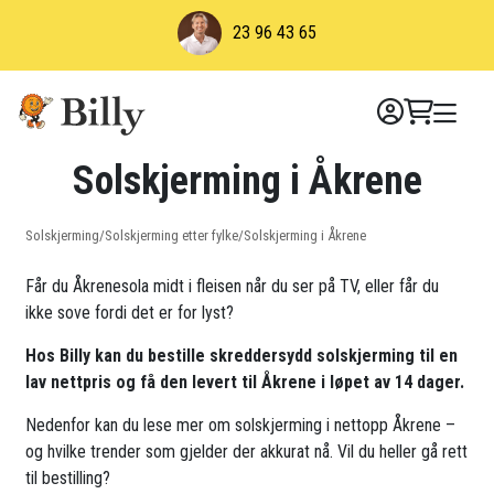
Skip
23 96 43 65
to
content
Solskjerming i Åkrene
Solskjerming
/
Solskjerming etter fylke
/
Solskjerming i Åkrene
Får du Åkrenesola midt i fleisen når du ser på TV, eller får du
ikke sove fordi det er for lyst?
Hos Billy kan du bestille skreddersydd solskjerming til en
lav nettpris og få den levert til Åkrene i løpet av 14 dager.
Nedenfor kan du lese mer om solskjerming i nettopp Åkrene –
og hvilke trender som gjelder der akkurat nå. Vil du heller gå rett
til bestilling?