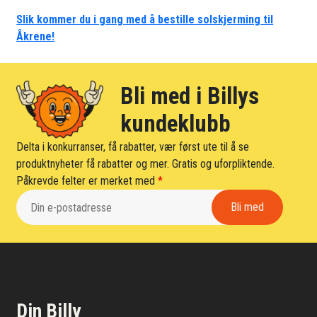
Slik kommer du i gang med å bestille solskjerming til
Åkrene!
Bli med i Billys
kundeklubb
Delta i konkurranser, få rabatter, vær først ute til å se
produktnyheter få rabatter og mer. Gratis og uforpliktende.
Påkrevde felter er merket med
*
Din Billy