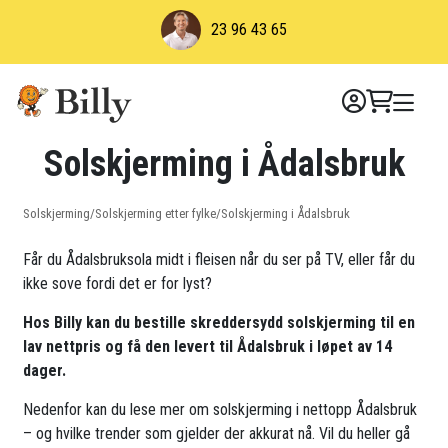
Skip
23 96 43 65
to
content
Solskjerming i Ådalsbruk
Solskjerming
/
Solskjerming etter fylke
/
Solskjerming i Ådalsbruk
Får du Ådalsbruksola midt i fleisen når du ser på TV, eller får du
ikke sove fordi det er for lyst?
Hos Billy kan du bestille skreddersydd solskjerming til en
lav nettpris og få den levert til Ådalsbruk i løpet av 14
dager.
Nedenfor kan du lese mer om solskjerming i nettopp Ådalsbruk
– og hvilke trender som gjelder der akkurat nå. Vil du heller gå